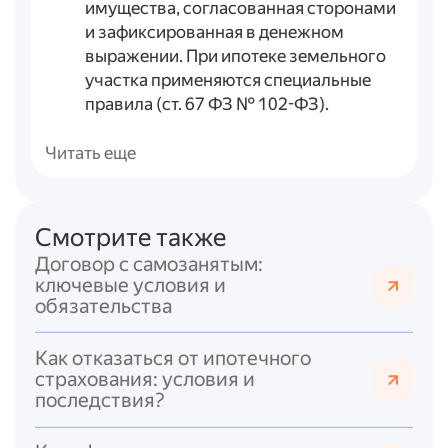
имущества, согласованная сторонами
и зафиксированная в денежном
выражении. При ипотеке земельного
участка применяются специальные
правила (ст. 67 ФЗ № 102-ФЗ).
Обязательство, обеспечиваемое
ипотекой
: сумма кредита, основание
Читать еще
возникновения обязательства, срок
его исполнения. Если сумма
определяется в будущем, должны быть
Смотрите также
условия её расчёта.
Договор с самозанятым:
Порядок погашения кредита
: если
ключевые условия и
кредит погашается частями, в
обязательства
договоре должны быть прописаны
периодичность и размеры платежей
Как отказаться от ипотечного
либо правила их определения. Также
страхования: условия и
важно проверить
порядок списания
последствия?
платежей
— он должен
соответствовать ст. 319 ГК РФ