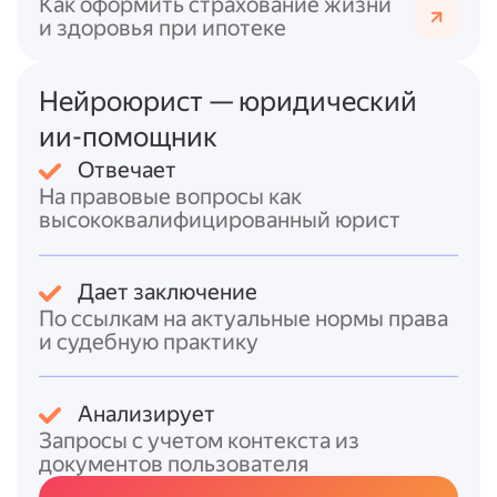
Как оформить страхование жизни
(издержки, проценты, основной долг),
и здоровья при ипотеке
если иное прямо не предусмотрено
законом.
Нейроюрист — юридический
Процентная ставка
и условия её
изменения: размер процентов за
ии-помощник
пользование кредитом, возможность
Отвечает
одностороннего изменения ставки
На правовые вопросы как
банком, основания для такого
высококвалифицированный юрист
изменения.
Неустойка
: размер штрафных санкций
за просрочку платежей. По закону он
Дает заключение
ограничен: либо ключевой ставкой ЦБ
По ссылкам на актуальные нормы права
РФ, либо 0,06 % от просроченной
и судебную практику
суммы за день.
Страхование
: требования к
Анализирует
страхованию предмета ипотеки и иных
Запросы с учетом контекста из
рисков (жизни, трудоспособности
документов пользователя
заёмщика и т.?д.).