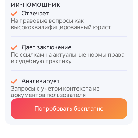
её получения (подтверждается
ии-помощник
судебной практикой ).
Отвечает
Судебная практика
подтверждает, что
На правовые вопросы как
отсутствие регистрации ИП при
высококвалифицированный юрист
ведении предпринимательской
деятельности признаётся незаконной
предпринимательской деятельностью
Дает заключение
(решение Буйнакского районного суда
По ссылкам на актуальные нормы права
от 12.11.2025 ).
и судебную практику
Итоговый ответ
Анализирует
ИП работает на основании:
Запросы с учетом контекста из
*
Гражданского кодекса РФ
(в т.?ч. ст. 2 и ст.
документов пользователя
23), определяющего понятие
предпринимательской деятельности и
Попробовать бесплатно
условия её осуществления гражданином
без образования юрлица;
*
Федерального закона от 08.08.2001 №
129-ФЗ
, регламентирующего порядок