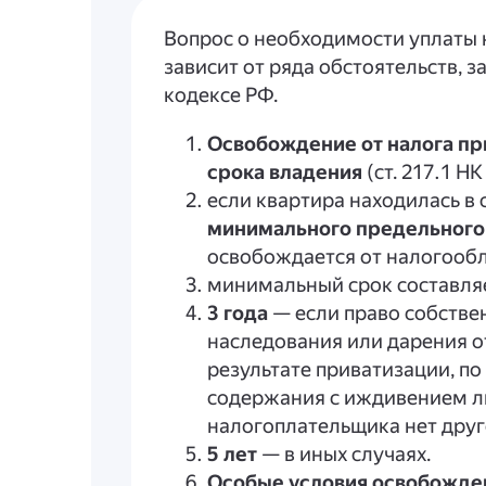
Вопрос о необходимости уплаты 
зависит от ряда обстоятельств, 
кодексе РФ.
Освобождение от налога п
срока владения
(ст. 217.1 НК
если квартира находилась в
минимального предельного
освобождается от налогооб
минимальный срок составля
3 года
— если право собстве
наследования или дарения о
результате приватизации, п
содержания с иждивением л
налогоплательщика нет друг
5 лет
— в иных случаях.
Особые условия освобожден