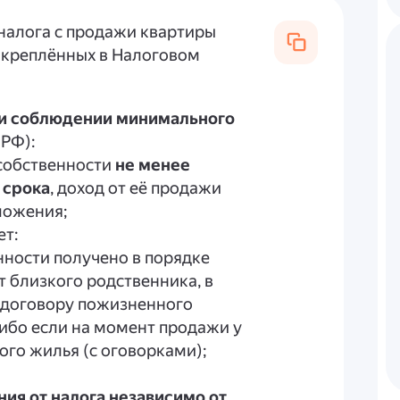
налога с продажи квартиры
закреплённых в Налоговом
ри соблюдении минимального
 РФ):
 собственности
не менее
 срока
, доход от её продажи
ложения;
ет:
нности получено в порядке
т близкого родственника, в
о договору пожизненного
ибо если на момент продажи у
ого жилья (с оговорками);
ия от налога независимо от