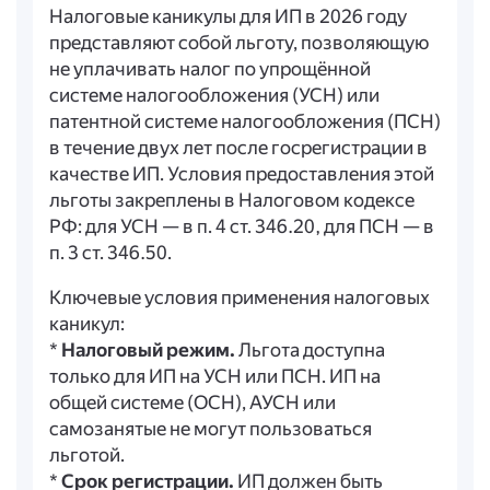
Налоговые каникулы для ИП в 2026 году
представляют собой льготу, позволяющую
не уплачивать налог по упрощённой
системе налогообложения (УСН) или
патентной системе налогообложения (ПСН)
в течение двух лет после госрегистрации в
качестве ИП. Условия предоставления этой
льготы закреплены в Налоговом кодексе
РФ: для УСН — в п. 4 ст. 346.20, для ПСН — в
п. 3 ст. 346.50.
Ключевые условия применения налоговых
каникул:
*
Налоговый режим.
Льгота доступна
только для ИП на УСН или ПСН. ИП на
общей системе (ОСН), АУСН или
самозанятые не могут пользоваться
льготой.
*
Срок регистрации.
ИП должен быть