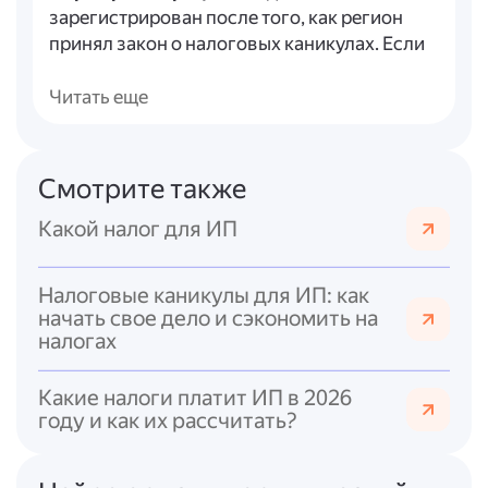
зарегистрирован после того, как регион
принял закон о налоговых каникулах. Если
регистрация произошла ранее, льгота не
применяется.
Читать еще
*
Льготные виды деятельности.
Основной
бизнес ИП должен соответствовать
перечню, установленному регионом.
Смотрите также
Перечень можно узнать на сайте ФНС в
разделе «Особенности регионального
Какой налог для ИП
законодательства».
*
Ограничение по доходу.
Для УСН в 2026
Налоговые каникулы для ИП: как
году доход ИП не должен превышать 490,5
начать свое дело и сэкономить на
млн руб..
налогах
Кроме того, региональные власти вправе
Какие налоги платит ИП в 2026
устанавливать дополнительные
году и как их рассчитать?
ограничения, касающиеся вида
деятельности, количества сотрудников и
годовой прибыли.