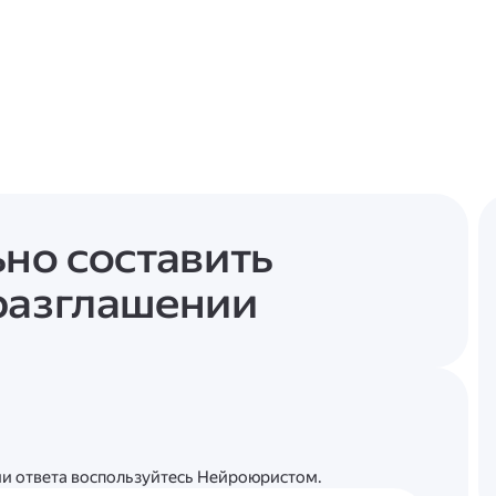
ьно составить
разглашении
ции ответа воспользуйтесь Нейроюристом.