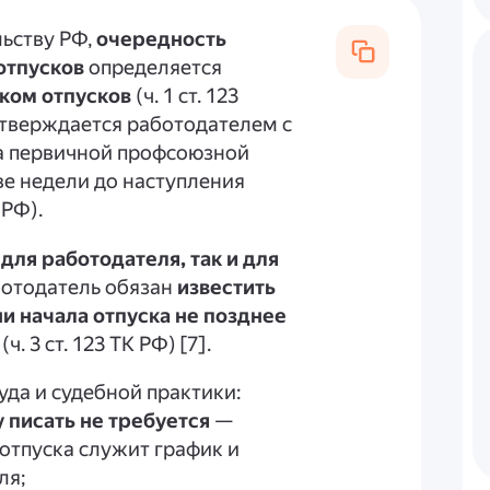
ьству РФ,
очередность
отпусков
определяется
ком отпусков
(ч. 1 ст. 123
утверждается работодателем с
а первичной профсоюзной
ве недели до наступления
 РФ).
для работодателя, так и для
Работодатель обязан
известить
и начала отпуска не позднее
(ч. 3 ст. 123 ТК РФ) [7].
да и судебной практики:
у писать не требуется
—
отпуска служит график и
ля;