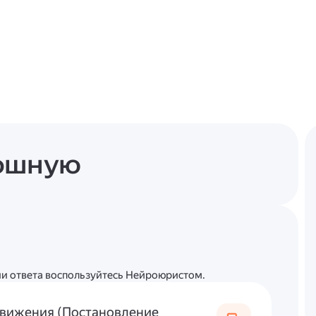
лошную
ции ответа воспользуйтесь Нейроюристом.
движения (Постановление