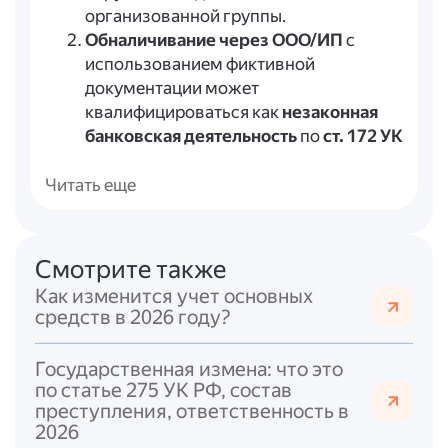
организованной группы.
Обналичивание через ООО/ИП
с
использованием фиктивной
документации может
квалифицироваться как
незаконная
банковская деятельность
по
ст. 172 УК
РФ
.
Если обналичивание связано с
Читать еще
уклонением от уплаты налогов
,
действия могут быть
квалифицированы:
Смотрите также
для физических лиц — по
ст. 198 УК
Как изменится учет основных
РФ
;
средств в 2026 году?
для организаций и ИП — по
ст. 199 УК
РФ
.
Государственная измена: что это
Мошенничество при получении
по статье 275 УК РФ, состав
социальных выплат
(например,
преступления, ответственность в
обналичивание материнского
2026