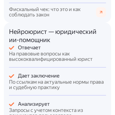
капитала) подпадает под
ст. 159.2 УК
РФ
.
Фискальный чек: что это и как
Если обналиченные средства
соблюдать закон
вкладываются в легальный бизнес
или недвижимость
, это может быть
Нейроюрист — юридический
расценено как
легализация
(отмывание) доходов
по
ст. 174.1 УК
ии-помощник
РФ
.
Отвечает
На правовые вопросы как
Нормативно-правовая база
высококвалифицированный юрист
противодействия обналичиванию также
включает:
*
Федеральный закон № 115-ФЗ
, который
Дает заключение
обязывает банки отслеживать и
По ссылкам на актуальные нормы права
блокировать подозрительные операции;
и судебную практику
*
Федеральный закон № 41-ФЗ
и
Приказ
Банка России № ОД-2506
, которые
расширяют критерии выявления
Анализирует
подозрительных операций и устанавливают
Запросы с учетом контекста из