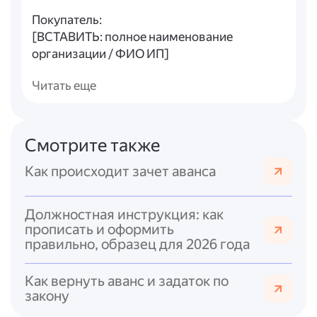
Покупатель:
[ВСТАВИТЬ: полное наименование
организации / ФИО ИП]
[ВСТАВИТЬ: ИНН/КПП]
Читать еще
[ВСТАВИТЬ: юридический адрес]
Основание: [ВСТАВИТЬ: договор/счёт № …
от …]
Смотрите также
Наименование
Как происходит зачет аванса
№
товара
Единица
п/
Количество
Цена
(работы,
измерения
п
Должностная инструкция: как
услуги)
прописать и оформить
[ВСТАВИТЬ:
правильно, образец для 2026 года
[ВСТАВИТЬ:
[ВСТАВИТЬ:
[ВС
1
шт./кг/л и т.?
наименование]
кол-во]
цена
д.]
Как вернуть аванс и задаток по
закону
Итого к оплате: