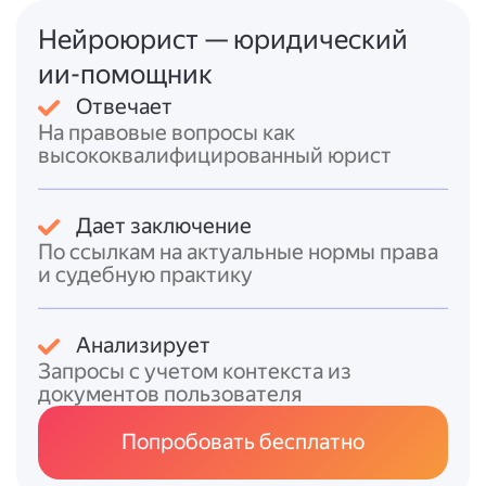
Сумма без НДС: [ВСТАВИТЬ: сумма
цифрами и прописью] руб.
Нейроюрист — юридический
Сумма НДС: [ВСТАВИТЬ: сумма цифрами и
ии-помощник
прописью] руб. ([ВСТАВИТЬ: ставка] %)
Отвечает
Всего к оплате: [ВСТАВИТЬ: общая сумма
На правовые вопросы как
цифрами и прописью] руб.
высококвалифицированный юрист
Руководитель организации
_
_
/[ВСТАВИТЬ:
Ф. И. О.]/
Дает заключение
Главный бухгалтер
_
_
/[ВСТАВИТЬ: Ф. И.
По ссылкам на актуальные нормы права
О.]/
и судебную практику
(подпись)
М. П. (при наличии)
Анализирует
Запросы с учетом контекста из
--- КОНЕЦ ---
документов пользователя
Что заполнить/приложить:
Попробовать бесплатно
1. Номер и дату документа.
2. Реквизиты продавца и покупателя