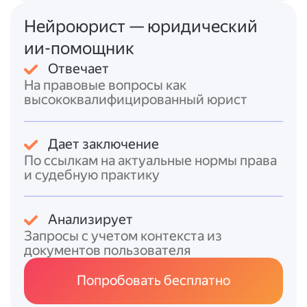
На основании изложенного и
Нейроюрист — юридический
руководствуясь ст. 49 Семейного кодекса
РФ,
ии-помощник
Отвечает
прошу:
На правовые вопросы как
высококвалифицированный юрист
Установить, что [Ф. И. О. ответчика]
является отцом [Ф. И. О. ребёнка],
[число, месяц, год] года рождения.
Дает заключение
Обязать орган записи актов
По ссылкам на актуальные нормы права
гражданского состояния внести
и судебную практику
соответствующие сведения об отце в
запись акта о рождении [Ф. И. О.
ребёнка].
Анализирует
Запросы с учетом контекста из
Приложения:
документов пользователя
1. Копия свидетельства о рождении
ребёнка.
Попробовать бесплатно
2. Документы, подтверждающие