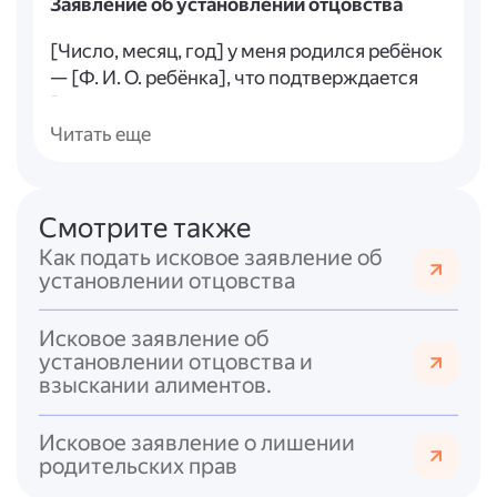
Заявление об установлении отцовства
[Число, месяц, год] у меня родился ребёнок
— [Ф. И. О. ребёнка], что подтверждается
[реквизиты свидетельства о рождении:
серия, номер, дата выдачи, орган,
Читать еще
выдавший документ].
Отцовство в отношении указанного
Смотрите также
ребёнка в добровольном порядке не
установлено. [Ф. И. О. ответчика] признаёт
Как подать исковое заявление об
установлении отцовства
себя отцом ребёнка, однако по следующим
причинам не может подать совместное
заявление об установлении отцовства в
Исковое заявление об
установлении отцовства и
органы ЗАГС: [указать причины, например,
взыскании алиментов.
невозможность явки в ЗАГС, разногласия и
т.?д.]. Либо: [Ф. И. О. ответчика] не признаёт
Исковое заявление о лишении
себя отцом ребёнка и уклоняется от подачи
родительских прав
совместного заявления в органы ЗАГС.