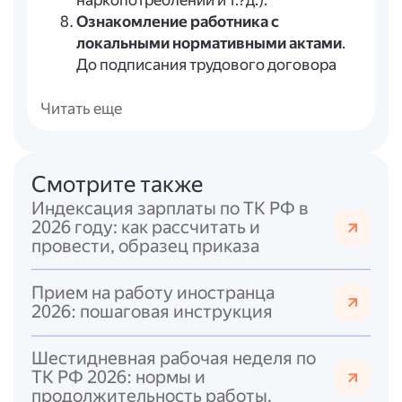
наркопотреблении и т.?д.).
Ознакомление работника с
локальными нормативными актами
.
До подписания трудового договора
работодатель обязан ознакомить
работника под роспись:
Читать еще
с правилами внутреннего трудового
распорядка;
иными локальными актами,
Смотрите также
связанными с трудовой
Индексация зарплаты по ТК РФ в
деятельностью;
2026 году: как рассчитать и
коллективным договором (если есть).
провести, образец приказа
Прохождение медосмотра
. В
отдельных случаях (например, для лиц
Прием на работу иностранца
младше 18 лет) требуется
2026: пошаговая инструкция
предварительный медосмотр.
Заключение трудового договора
.
Шестидневная рабочая неделя по
Договор:
ТК РФ 2026: нормы и
составляется в письменной форме;
продолжительность работы.