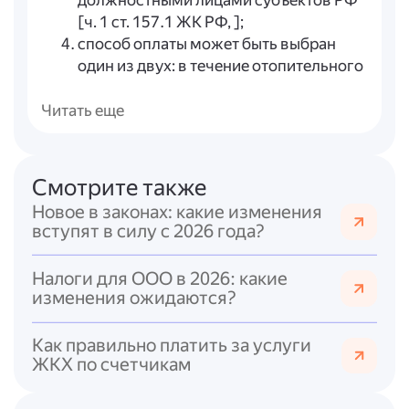
должностными лицами субъектов РФ
[ч. 1 ст. 157.1 ЖК РФ, ];
способ оплаты может быть выбран
один из двух: в течение отопительного
периода или равномерно в течение
года [п. 42(1) Правил № 354, ].
Читать еще
С 1 марта 2026 года вступают в силу
общие изменения в порядке оплаты
ЖКУ
:
Смотрите также
единый срок оплаты — до 15-го числа
Новое в законах: какие изменения
месяца, следующего за расчётным;
вступят в силу с 2026 года?
квитанции должны направляться не
позднее 5-го числа;
Налоги для ООО в 2026: какие
вводится единый формат квитанций,
изменения ожидаются?
возможность оплаты через
«Госуслуги» и мобильные банки;
Как правильно платить за услуги
при просрочке автоматически
ЖКХ по счетчикам
начисляются пени.
Региональная индексация тарифов