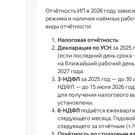
Отчётность ИП в 2026 году завис
режима и наличия наёмных рабо
виды отчётности:
Налоговая отчётность
:
Декларация по УСН
за 2025 
(если последний день срока 
на ближайший рабочий день),
2027 года.
3-НДФЛ
за 2025 год — до 30 
НДФЛ — до 15 июля 2026 год
для получения налогового вы
установлены.
6-НДФЛ
подаётся ежеквартал
следующего месяца. Годовой 
следующего за отчётным (т.?е
Отчётность по страховым в