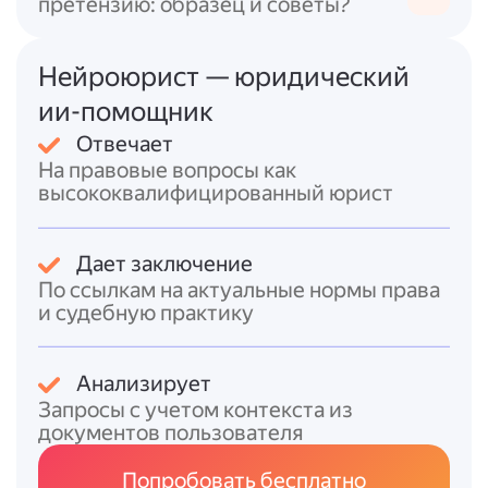
претензию: образец и советы?
Прилагаемые документы:
1. [ВСТАВИТЬ: наименование документа 1];
Нейроюрист — юридический
2. [ВСТАВИТЬ: наименование документа 2];
ии-помощник
…
Отвечает
Просим подтвердить получение данного
На правовые вопросы как
письма и/или направить ответ в
высококвалифицированный юрист
установленный срок по адресу: [ВСТАВИТЬ:
адрес для ответа].
Дает заключение
С уважением,
По ссылкам на актуальные нормы права
и судебную практику
[Должность]
[ФИО]
[Подпись]
Анализирует
[Печать, если требуется]
Запросы с учетом контекста из
документов пользователя
--- КОНЕЦ ---
Попробовать бесплатно
Что заполнить/приложить: