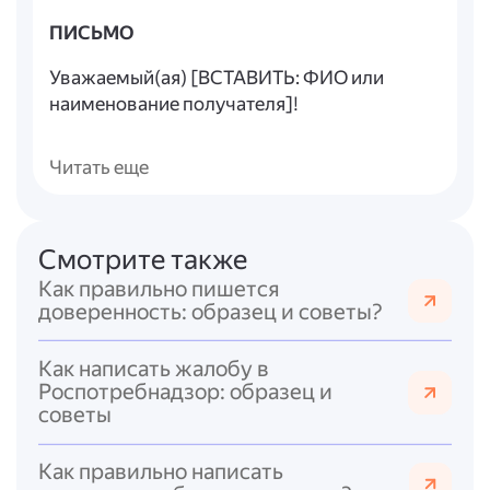
ПИСЬМО
Уважаемый(ая) [ВСТАВИТЬ: ФИО или
наименование получателя]!
В рамках [ВСТАВИТЬ: краткое указание
Читать еще
основания/нормы/процедуры, например:
«исполнения требований Федерального
закона от … № …», «проведения проверки»,
«рассмотрения обращения»] сообщаем/
Смотрите также
уведомляем/требуем следующее:
Как правильно пишется
доверенность: образец и советы?
[ВСТАВИТЬ: суть сообщения/требования/
уведомления. Опишите кратко и чётко:
Как написать жалобу в
- что именно вы сообщаете/требуете;
Роспотребнадзор: образец и
- какие действия ожидаются от получателя;
советы
- сроки исполнения (если есть);
- последствия неисполнения (если
Как правильно написать
применимо).]