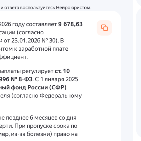
ции ответа воспользуйтесь Нейроюристом.
2026 году составляет
9 678,63
сации (согласно
от 23.01.2026 № 30). В
том к заработной плате
эффициент.
 выплаты регулирует
ст. 10
1996 № 8-ФЗ
. С 1 января 2025
ный фонд России (СФР)
теля (согласно Федеральному
е позднее 6 месяцев со дня
рти. При пропуске срока по
р, из-за болезни) право на