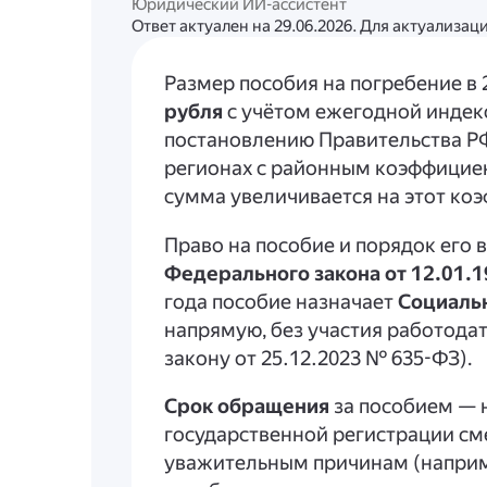
Юридический ИИ-ассистент
Ответ актуален на 29.06.2026. Для актуализа
Размер пособия на погребение в 
рубля
с учётом ежегодной индек
постановлению Правительства РФ 
регионах с районным коэффициен
сумма увеличивается на этот ко
Право на пособие и порядок его
Федерального закона от 12.01.
года пособие назначает
Социаль
напрямую, без участия работода
закону от 25.12.2023 № 635-ФЗ).
Срок обращения
за пособием — н
государственной регистрации сме
уважительным причинам (наприме