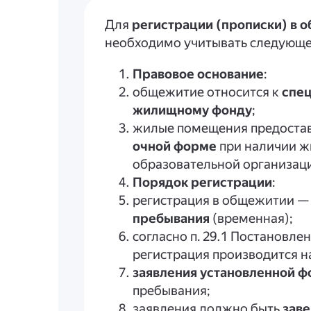
Для
регистрации (прописки) в 
необходимо учитывать следующе
Правовое основание
:
общежитие относится к
спе
жилищному фонду
;
жилые помещения предоста
очной форме
при наличии ж
образовательной организац
Порядок регистрации
:
регистрация в общежитии —
пребывания
(временная);
согласно п. 29.1 Постановле
регистрация производится н
заявления установленной 
пребывания;
заявления должно быть
зав