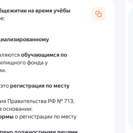
общежитии на время учёбы
е:
циализированному
вляются
обучающимся по
илищного фонда у
ии.
 это
регистрация по месту
ния Правительства РФ № 713,
а основании:
формы
о регистрации по месту
ерено должностными лицами