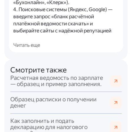
«Бухонлайн», «Клерк»).
4. Поисковые системы (Яндекс, Google) —
введите запрос «бланк расчётной
платёжной ведомости скачать» и
выбирайте сайты с надёжной репутацией
(государственные порталы, известные
бухгалтерские ресурсы).
Читать еще
Что обычно включает расчётная
платёжная ведомость:
Смотрите также
- наименование организации;
Расчетная ведомость по зарплате
- период, за который производится расчёт;
— образец и пример заполнения.
- табличная часть с данными по
сотрудникам (ФИО, табельный номер,
Образец расписки о получении
должность, оклад, надбавки, удержания,
денег
итоговая сумма к выплате);
- подписи ответственных лиц (бухгалтера,
Как заполнить и подать
кассира);
декларацию для налогового
- печать организации (при наличии).