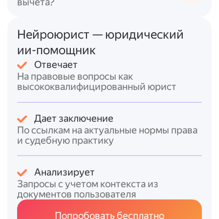
вычета?
Пример заполнения (упрощённый):
Нейроюрист — юридический
ФИО
Табельный
Оклад
Надб
Должность
ии-помощник
сотрудника
номер
(руб.)
(ру
Отвечает
Иванов И.
50
На правовые вопросы как
001
Менеджер
5 000
И.
000
высококвалифицированный юрист
Петрова П.
60
002
Бухгалтер
—
П.
000
Дает заключение
По ссылкам на актуальные нормы права
Обратите внимание: формат и состав
и судебную практику
полей могут варьироваться в зависимости
от учётной политики организации и
требований законодательства.
Анализирует
Запросы с учетом контекста из
документов пользователя
Попробовать бесплатно