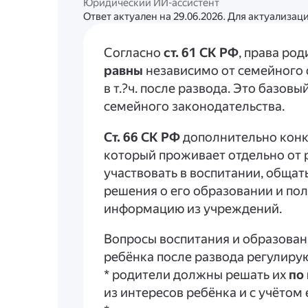
Юридический ИИ-ассистент
Ответ актуален на 29.06.2026. Для актуализа
Согласно
ст. 61 СК РФ
, права ро
равны
независимо от семейного 
в т.?ч. после развода. Это базов
семейного законодательства.
Ст. 66 СК РФ
дополнительно конк
который проживает отдельно от р
участвовать в воспитании, общат
решения о его образовании и по
информацию из учреждений.
Вопросы воспитания и образован
ребёнка после развода регулиру
* родители должны решать их
по
из интересов ребёнка и с учётом 