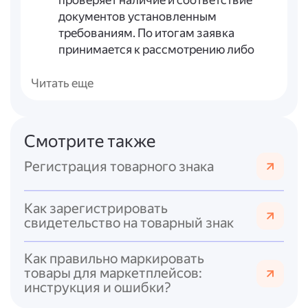
проверяет наличие и соответствие
документов установленным
требованиям. По итогам заявка
принимается к рассмотрению либо
выносится отказ.
Экспертиза заявленного обозначения
Читать еще
(п. 2 ст. 1499 ГК РФ). Проверяется
соответствие обозначения
требованиям закона (в т. ч. ст. 1477 и
Смотрите также
ст. 1483 ГК РФ) и устанавливается
приоритет товарного знака. Заявителю
Регистрация товарного знака
могут направить уведомление с
мотивами, требующими пояснений;
Как зарегистрировать
доводы заявителя учитываются, если
свидетельство на товарный знак
представлены в течение 6 месяцев со
дня направления уведомления.
Как правильно маркировать
Принятие решения о регистрации или
товары для маркетплейсов:
об отказе
(п. 2 ст. 1499 ГК РФ). По
инструкция и ошибки?
результатам экспертизы Роспатент