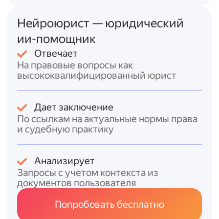
требуется сертификат, заверенный
компетентным органом государства.
Нейроюрист — юридический
7.
Прекращение действия
: возможно
ии-помощник
через 5 лет после вступления в силу, с
Отвечает
уведомлением за 6 месяцев.
На правовые вопросы как
высококвалифицированный юрист
Норма НК РФ (п. 3 ст. 311) закрепляет
общий принцип зачёта иностранного
налога в счёт российского, что согласуется
Дает заключение
с положениями Соглашения. Разъяснения
По ссылкам на актуальные нормы права
Минфина подчёркивают необходимость
и судебную практику
документального подтверждения
резидентства и уплаты налога за рубежом
для применения льгот.
Анализирует
Запросы с учетом контекста из
Итоговый ответ
документов пользователя
Соглашение между РФ и ОАЭ об
Попробовать бесплатно
устранении двойного налогообложения