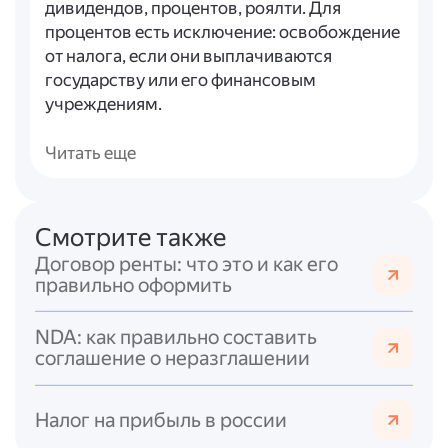
дивидендов, процентов, роялти. Для
процентов есть исключение: освобождение
от налога, если они выплачиваются
государству или его финансовым
учреждениям.
3.
Освобождение от налогообложения
:
доходов от реализации акций/паёв/долей
Читать еще
при доле участия до 5 % и доле
недвижимости в активах компании менее
50 %.
Смотрите также
4.
Налогообложение дистанционной
Договор ренты: что это и как его
работы
: доход облагается в стране
правильно оформить
работодателя, независимо от
местонахождения работника.
NDA: как правильно составить
5.
Определение резидентства
: для физлиц
соглашение о неразглашении
— по нахождению более 183 дней в году,
для организаций — по месту управления,
учреждения и т.?д..
Налог на прибыль в россии
6.
Подтверждение резидентства
: