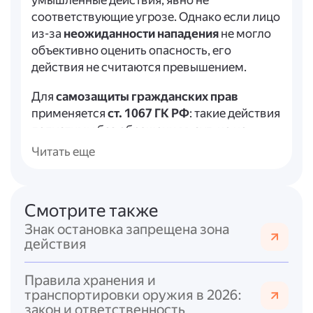
умышленные действия, явно не
соответствующие угрозе. Однако если лицо
из-за
неожиданности нападения
не могло
объективно оценить опасность, его
действия не считаются превышением.
Для
самозащиты гражданских прав
применяется
ст. 1067 ГК РФ
: такие действия
допустимы без обращения в суд, но не
должны нарушать права других лиц.
Читать еще
Ответственность за превышение
пределов самообороны
предусмотрена
ст.
Смотрите также
114 УК РФ
:
- ч. 1 — за причинение тяжкого вреда
Знак остановка запрещена зона
здоровью при превышении пределов
действия
необходимой обороны;
- ч. 2 — за причинение тяжкого или средней
Правила хранения и
тяжести вреда при превышении мер
транспортировки оружия в 2026:
закон и ответственность
задержания преступника.