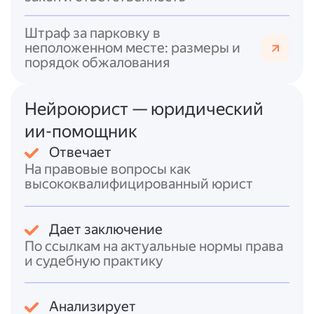
Средства самообороны
регулируются
ФЗ
Штраф за парковку в
«Об оружии»
: гражданское оружие (в т. ч.
неположенном месте: размеры и
огнестрельное) может использоваться для
порядок обжалования
самообороны, но должно соответствовать
установленным техническим требованиям
Нейроюрист — юридический
(например, ограничение ёмкости
магазина).
ии-помощник
Отвечает
Постановление Пленума ВС РФ № 19
На правовые вопросы как
разъясняет, что угроза может выражаться
высококвалифицированный юрист
не только в физическом воздействии, но и в
высказываниях или демонстрации оружия.
Также подчёркивается, что жизнь человека
Дает заключение
может защищаться любыми средствами
По ссылкам на актуальные нормы права
без риска превышения пределов обороны
и судебную практику
(в рамках ч. 1 ст. 37 УК РФ).
Итоговый ответ
Анализирует