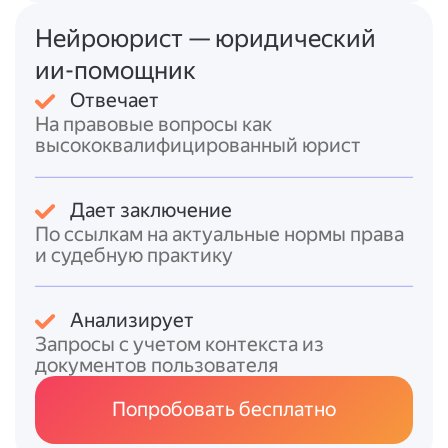
районный суд по месту совершения
правонарушения.
Нейроюрист — юридический
Отсрочка или рассрочка.
По, при
ии-помощник
наличии обстоятельств или с учётом
Отвечает
материального положения можно
На правовые вопросы как
попросить отсрочку (до 6 месяцев) или
высококвалифицированный юрист
рассрочку (до 3 месяцев) уплаты
штрафа.
Срок давности.
По, срок давности
Дает заключение
привлечения к ответственности
По ссылкам на актуальные нормы права
составляет 60 дней. Если с момента
и судебную практику
нарушения прошло более 60 дней,
оштрафовать уже нельзя.
Анализирует
Запросы с учетом контекста из
Итоговый ответ
документов пользователя
Чтобы решить вопрос со штрафом за
Попробовать бесплатно
непоставленную на учёт машину:
1. Проверьте, не истёк ли
срок давности
(60