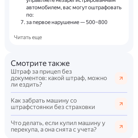
управляете незарегистрированным
автомобилем, вас могут оштрафовать
по:
за первое нарушение — 500–800
рублей;
при повторном нарушении — 5000
Читать еще
рублей либо лишение права
управления на 1–3 месяца.
Неуплата штрафа.
Если не оплатить
Смотрите также
штраф по в установленный срок,
Штраф за прицеп без
наступает ответственность по —
документов: какой штраф, можно
штраф в двойном размере (не менее
ли ездить?
1000 рублей), арест до 15 суток или
обязательные работы до 50 часов.
Как забрать машину со
Обжалование штрафа.
Согласно,
штрафстоянки без страховки
постановление о штрафе можно
обжаловать в течение 10 суток со дня
Что делать, если купил машину у
вручения копии. Жалоба подаётся
перекупа, а она снята с учета?
начальнику подразделения ГАИ либо в