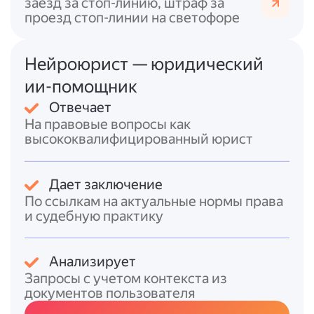
заезд за стоп-линию, штраф за
нарушение этих требований
проезд стоп-линии на светофоре
дополнительно усиливает основания
для привлечения к ответственности.
Нейроюрист — юридический
Судебная практика подтверждает, что
факт
ии-помощник
продажи просроченного товара и
Отвечает
получения оплаты
уже свидетельствует о
На правовые вопросы как
нарушении прав потребителя и
высококвалифицированный юрист
противоправности действий продавца. При
этом
бремя доказывания
отсутствия вины
лежит на продавце.
Дает заключение
По ссылкам на актуальные нормы права
Итоговый ответ
и судебную практику
При продаже просроченного товара
продавец (ИП или юрлицо) может понести
Анализирует
следующие последствия:
Запросы с учетом контекста из
документов пользователя
гражданско-правовую ответственность
:
возврат денег, замена товара, компенсация