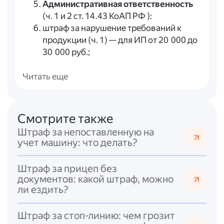
Административная ответственность
(ч. 1 и 2 ст. 14.43 КоАП РФ ):
штраф за нарушение требований к
продукции (ч. 1) — для ИП от 20 000 до
30 000 руб.;
если продажа просроченного товара
создала угрозу здоровью — штраф по
Читать еще
ч. 2: для ИП от 30 000 до 40 000 руб.,
для юрлиц от 300 000 до 600 000 руб.,
возможна
конфискация
Смотрите также
просроченной продукции.
Штраф за непоставленную на
Санитарно-эпидемиологические
учет машину: что делать?
нормы
(ст. 11 ФЗ «О санитарно-
эпидемиологическом благополучии
Штраф за прицеп без
населения», СП 2.3.6.3668-20 ):
документов: какой штраф, можно
продавец обязан обеспечивать
ли ездить?
безопасность продукции и не
допускать реализацию просроченных
Штраф за стоп-линию: чем грозит
товаров;