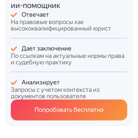
ии-помощник
Для отдельных категорий работников
Отвечает
предусмотрены удлинённые основные
На правовые вопросы как
отпуска:
высококвалифицированный юрист
* для работающих инвалидов — не менее
30
календарных дней
;
Дает заключение
* для работников в возрасте до 18 лет —
31
По ссылкам на актуальные нормы права
календарный день
.
и судебную практику
Также предусмотрены ежегодные
дополнительные оплачиваемые отпуска
Анализирует
для:
Запросы с учетом контекста из
* работников с вредными/опасными
документов пользователя
условиями труда — минимум
7 дней
;
* работников с ненормированным рабочим
Попробовать бесплатно
днём — минимум
3 дня
;
* работников в районах Крайнего Севера —
24 дня
, в приравненных местностях —
16
дней
.