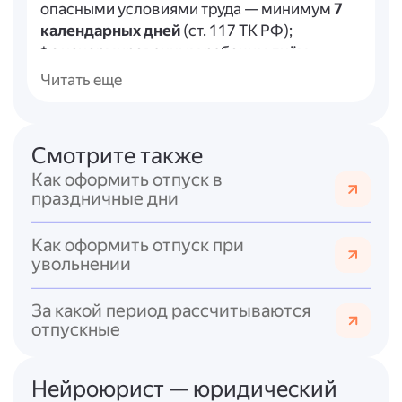
опасными условиями труда — минимум
7
календарных дней
(ст. 117 ТК РФ);
* с ненормированным рабочим днём —
минимум
3 календарных дня
(ст. 119 ТК
Читать еще
РФ);
* работающие в районах Крайнего Севера —
24 календарных дня
, в местностях,
Смотрите также
приравненных к районам Крайнего Севера,
Как оформить отпуск в
—
16 календарных дней
(ст. 321 ТК РФ).
праздничные дни
Общая продолжительность ежегодного
оплачиваемого отпуска определяется
Как оформить отпуск при
суммированием основного и всех
увольнении
дополнительных отпусков (ст. 120 ТК РФ).
За какой период рассчитываются
Итоговый ответ
отпускные
Базовая продолжительность ежегодного
основного оплачиваемого отпуска в РФ —
Нейроюрист — юридический
28 календарных дней
.