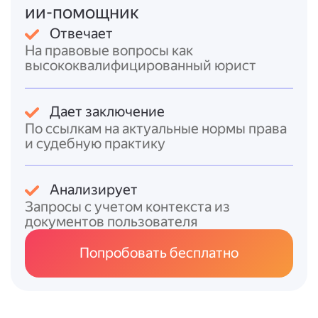
ии-помощник
п. 9 Постановления Правительства
Российской Федерации от 17 июля 1995
Отвечает
года № 713 (редакция от 21.02.2026);
На правовые вопросы как
высококвалифицированный юрист
ч. 1 ст. 19.15.1 Кодекса Российской
Федерации об административных
правонарушениях;
Дает заключение
ч. 1 ст. 19.15.2 Кодекса Российской
По ссылкам на актуальные нормы права
Федерации об административных
и судебную практику
правонарушениях.
Анализирует
Запросы с учетом контекста из
документов пользователя
Попробовать бесплатно