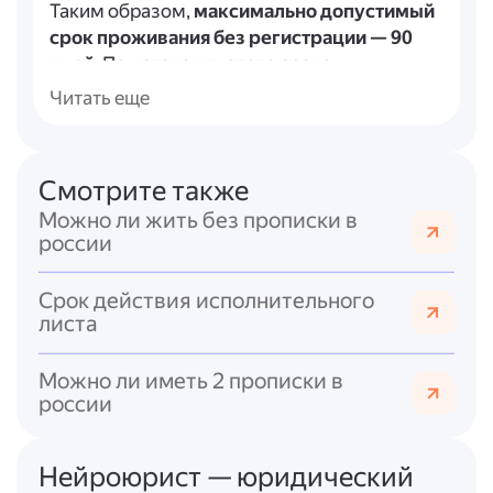
Таким образом,
максимально допустимый
срок проживания без регистрации — 90
дней
. По истечении этого срока
необходимо оформить регистрацию по
Читать еще
месту пребывания.
Итоговый ответ
Смотрите также
Гражданин РФ может проживать без
Можно ли жить без прописки в
регистрации по месту пребывания
не более
россии
90 дней
. Если срок проживания в жилом
помещении, не являющемся местом
Срок действия исполнительного
жительства, превышает 90 дней,
листа
необходимо обратиться в органы
регистрационного учёта для оформления
Можно ли иметь 2 прописки в
регистрации. В противном случае наступает
россии
административная ответственность в виде
штрафа от 2 000 до 3 000 рублей.
Нейроюрист — юридический
Ссылки