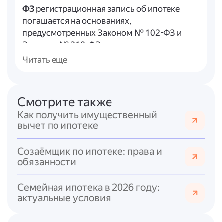
ФЗ
регистрационная запись об ипотеке
погашается на основаниях,
предусмотренных Законом № 102-ФЗ и
Законом № 218-ФЗ.
Читать еще
Ч. 2 ст. 50 Закона № 218-ФЗ
предусматривает особый случай: при
обращении взыскания на предмет ипотеки и
Смотрите также
последующей регистрации права
собственности приобретателя запись об
Как получить имущественный
ипотеке погашается автоматически —
вычет по ипотеке
одновременно с регистрацией права
собственности, без отдельного заявления.
Созаёмщик по ипотеке: права и
обязанности
Разъяснения Росреестра (письмо от
23.05.2025 № 06-01206/25) уточняют
Семейная ипотека в 2026 году:
порядок подачи документов в зависимости
актуальные условия
от формы закладной:
- если права залогодержателя