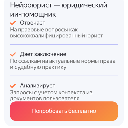
удостоверены
документарной закладной
,
Нейроюрист — юридический
заявление и документы (включая
ии-помощник
закладную) можно подать любым
Отвечает
способом, указанным в
п. 1 ч. 1 ст. 18
На правовые вопросы как
Закона № 218-ФЗ
;
высококвалифицированный юрист
- если права удостоверены
электронной
закладной
либо
не удостоверены
закладной
, заявление подаётся
в
Дает заключение
электронном виде
(согласно
п. 2 ч. 1 ст. 18
По ссылкам на актуальные нормы права
Закона № 218-ФЗ
).
и судебную практику
Итоговый ответ
Анализирует
Для снятия обременения по ипотеке
Запросы с учетом контекста из
необходимо:
документов пользователя
1. При наличии
документарной закладной
— подать заявление от её законного
Попробовать бесплатно
владельца с одновременным
представлением самой закладной (способы