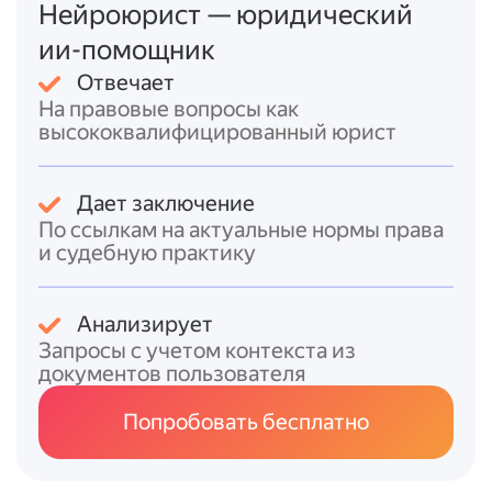
лет).
Нейроюрист — юридический
- Приказ Судебного департамента при ВС
ии-помощник
РФ от 21.12.2022 № 242 регламентирует
Отвечает
хранение документов в судах (например,
На правовые вопросы как
документы учётной политики — 5 лет после
высококвалифицированный юрист
замены новыми; бюджетная отчётность —
постоянно при отсутствии годовой).
Дает заключение
Таким образом, минимальный общий срок
По ссылкам на актуальные нормы права
хранения бухгалтерских документов
и судебную практику
составляет
5 лет
после отчётного года или
после последнего использования для
составления отчётности. Для отдельных
Анализирует
категорий документов сроки могут быть
Запросы с учетом контекста из
увеличены в соответствии со
документов пользователя
специальными перечнями.
Попробовать бесплатно
Итоговый ответ
Срок хранения бухгалтерских документов