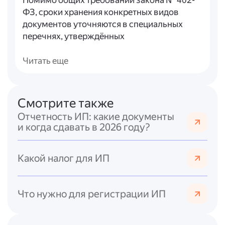
Помимо общих требований закона № 402-
ФЗ, сроки хранения конкретных видов
документов уточняются в специальных
перечнях, утверждённых
уполномоченными органами:
- Приказ Росархива от 20.12.2019 № 236
Читать еще
определяет сроки для типовых
управленческих архивных документов
(например, распорядительные документы
Смотрите также
по основной деятельности хранятся
Отчетность ИП: какие документы
постоянно, по личному составу — 50/75 лет,
и когда сдавать в 2026 году?
по административно-хозяйственной
деятельности — 5 лет).
- Приказ Генеральной прокуратуры РФ от
Какой налог для ИП
19.06.2008 № 113 устанавливает сроки для
документов органов прокуратуры
(например, бухгалтерские учётные
Что нужно для регистрации ИП
регистры — 5 лет при условии завершения
ревизии; лицевые счета работников — 75