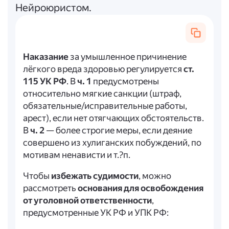
Нейроюристом.
Наказание
за умышленное причинение
лёгкого вреда здоровью регулируется
ст.
115 УК РФ
. В
ч. 1
предусмотрены
относительно мягкие санкции (штраф,
обязательные/исправительные работы,
арест), если нет отягчающих обстоятельств.
В
ч. 2
— более строгие меры, если деяние
совершено из хулиганских побуждений, по
мотивам ненависти и т.?п.
Чтобы
избежать судимости
, можно
рассмотреть
основания для освобождения
от уголовной ответственности
,
предусмотренные УК РФ и УПК РФ: