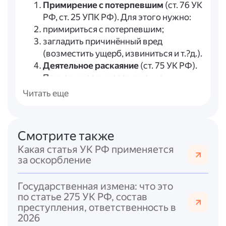
Примирение с потерпевшим
(ст. 76 УК
РФ, ст. 25 УПК РФ). Для этого нужно:
примириться с потерпевшим;
загладить причинённый вред
(возместить ущерб, извиниться и т.?д.).
Деятельное раскаяние
(ст. 75 УК РФ).
Подходит, если преступление
совершено впервые и лицо
Читать еще
добровольно явилось с повинной,
способствовало раскрытию
преступления и т. д.
Смотрите также
Назначение судебного штрафа
(ст.
Какая статья УК РФ применяется
76.2 УК РФ). Суд может освободить от
за оскорбление
ответственности, если лицо
возместило ущерб или иным образом
Государственная измена: что это
загладило вред и уплатило судебный
по статье 275 УК РФ, состав
штраф.
преступления, ответственность в
Истечение сроков давности
(ст. 78 УК
2026
РФ). Для преступлений небольшой