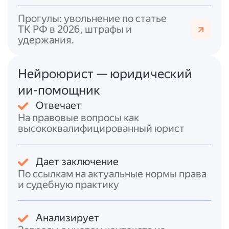
тяжести срок давности — 2 года с
Прогулы: увольнение по статье
момента совершения.
ТК РФ в 2026, штрафы и
Амнистия
(ст. 84 УК РФ). Применяется
удержания.
на основании специального акта и не
зависит от воли обвиняемого.
Для несовершеннолетних
—
Нейроюрист — юридический
применение принудительных мер
ии-помощник
воспитательного воздействия (ст. 90
Отвечает
УК РФ).
На правовые вопросы как
Итоговый ответ
высококвалифицированный юрист
Избежать судимости за преступление,
Дает заключение
предусмотренное
ст. 115 УК РФ
, можно,
По ссылкам на актуальные нормы права
если:
и судебную практику
*
примириться с потерпевшим
и
загладить
причинённый вред
(ст. 25 УПК РФ, ст. 76 УК
РФ);
Анализирует
* доказать
деятельное раскаяние
(ст. 75 УК