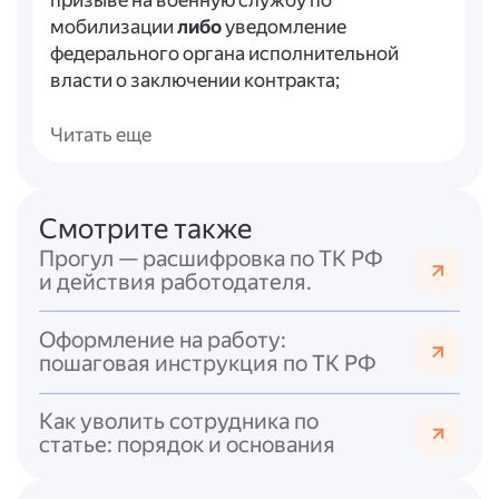
призыве на военную службу по
мобилизации
либо
уведомление
федерального органа исполнительной
власти о заключении контракта;
- работодатель издаёт приказ о
приостановлении действия трудового
Читать еще
договора.
Важные нюансы
:
Смотрите также
- Приостановление действует на весь
Прогул — расшифровка по ТК РФ
период прохождения военной службы или
и действия работодателя.
оказания добровольного содействия.
- За работником сохраняется место работы
Оформление на работу:
(должность).
пошаговая инструкция по ТК РФ
- Работодатель обязан не позднее дня
приостановления выплатить работнику
Как уволить сотрудника по
зарплату и иные причитающиеся выплаты
статье: порядок и основания
за предшествующий период (ч. 5 ст. 351.7
ТК РФ).