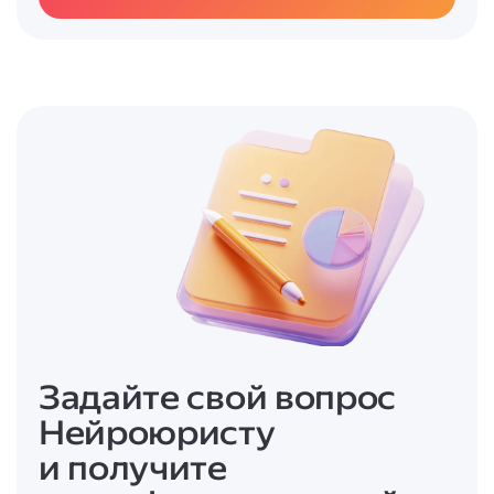
голосов участников).
3. За счёт
вкладов третьих лиц
(если это не
запрещено уставом; решение принимается
единогласно всеми участниками).
Для акционерных обществ увеличение
уставного капитала возможно путём:
* увеличения номинальной стоимости
акций (решение принимает общее собрание
акционеров);
* размещения дополнительных акций
(решение принимает общее собрание
акционеров или совет директоров, если это
предусмотрено уставом).
Во всех случаях
изменения, связанные с
Задайте свой вопрос
увеличением уставного капитала,
Нейроюристу
подлежат госрегистрации
.
и получите
Итоговый ответ