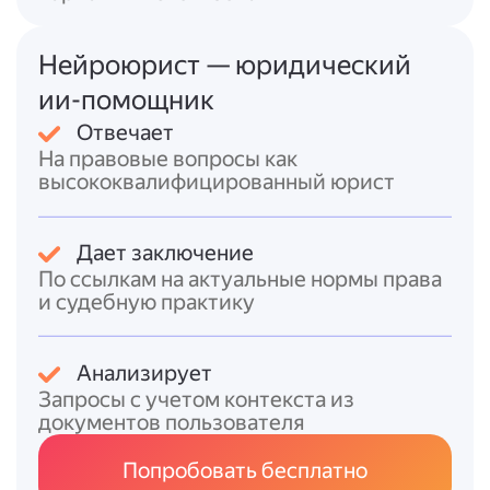
(если иное не предусмотрено законами о
хозяйственных обществах).
5. Срок оплаты долей в ООО не может
Нейроюрист — юридический
превышать
четыре месяца
с момента
ии-помощник
госрегистрации общества.
Отвечает
Увеличение уставного капитала
возможно
На правовые вопросы как
только после полной его оплаты и
высококвалифицированный юрист
осуществляется следующими способами:
1. За счёт
имущества общества
(на
Дает заключение
основании данных бухгалтерской
По ссылкам на актуальные нормы права
отчётности за предыдущий год; сумма
и судебную практику
увеличения не должна превышать разницу
между стоимостью чистых активов и
суммой уставного капитала и резервного
Анализирует
фонда).
Запросы с учетом контекста из
2. За счёт
дополнительных вкладов
документов пользователя
участников
(решение принимается
большинством не менее двух третей
Попробовать бесплатно