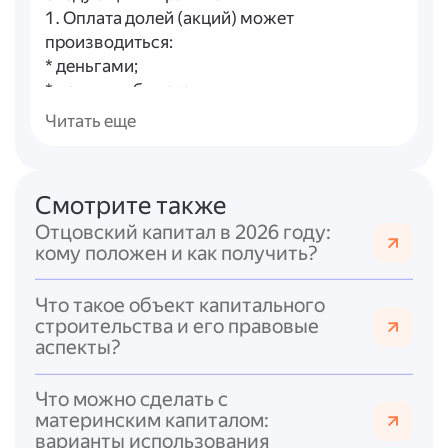
1. Оплата долей (акций) может
производиться:
* деньгами;
* ценными бумагами;
* другими вещами;
Читать еще
* имущественными правами;
* иными правами, имеющими денежную
оценку.
Смотрите также
2. Минимальная часть уставного капитала
Отцовский капитал в 2026 году:
должна быть оплачена деньгами.
кому положен и как получить?
3. При внесении неденежных вкладов
требуется
независимая оценка
их
Что такое объект капитального
стоимости, если номинальная стоимость
строительства и его правовые
вклада превышает 20 000 рублей.
аспекты?
4. Учредители обязаны оплатить не менее
трёх четвертей уставного капитала до
Что можно сделать с
регистрации общества, а оставшуюся часть
материнским капиталом:
— в течение первого года деятельности
варианты использования