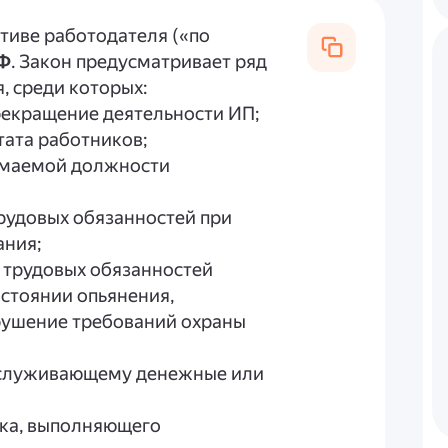
тиве работодателя («по
РФ
. Закон предусматривает ряд
, среди которых:
рекращение деятельности ИП;
тата работников;
нимаемой должности
рудовых обязанностей при
ания;
 трудовых обязанностей
остоянии опьянения,
рушение требований охраны
обслуживающему денежные или
ика, выполняющего