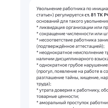
Увольнение работника по инициа
статье») регулируется
ст. 81 ТК 
оснований для такого увольнения
* ликвидация организации или п
* сокращение численности или ш
* несоответствие работника за
(подтверждённое аттестацией);
* неоднократное неисполнение т
наличии дисциплинарного взыск
* однократное грубое нарушение
(прогул, появление на работе в с
разглашение тайны, хищение, на
труда);
* утрата доверия к работнику, 
товарные ценности;
* аморальный проступок работн