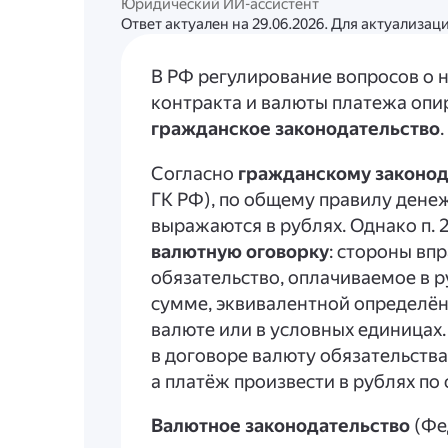
Юридический ИИ-ассистент
Ответ актуален на 29.06.2026. Для актуализа
В РФ регулирование вопросов о 
контракта и валюты платежа опи
гражданское законодательство
.
Согласно
гражданскому законод
ГК РФ), по общему правилу дене
выражаются в рублях. Однако п. 2
валютную оговорку
: стороны впр
обязательство, оплачиваемое в р
сумме, эквивалентной определё
валюте или в условных единицах.
в договоре валюту обязательства
а платёж произвести в рублях по
Валютное законодательство
(Фе