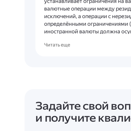
устанавливает ограничения на ва
валютные операции между резид
исключений, а операции с нерези
определёнными ограничениями (
иностранной валюты должна осу
организации).
Читать еще
С 4 июля 2026 года вступают в си
предусмотренные
Указанием ЦБ 
которые затронут операции с нер
при согласовании условий о разн
платеже необходимо учитывать 
валютного регулирования.
Задайте свой во
Кроме того, в контракте важно
ч
финансовые условия
:
и получите квал
* является ли валюта договора ф
* порядок конвертации (по каком