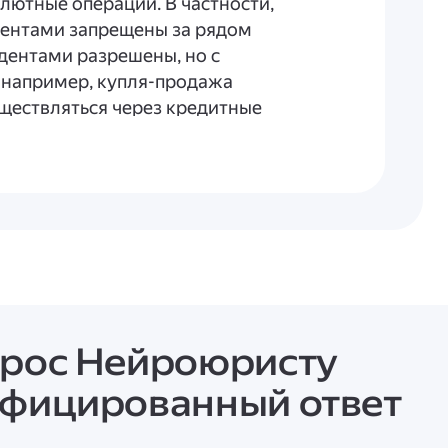
лютные операции. В частности,
ентами запрещены за рядом
дентами разрешены, но с
например, купля-продажа
ществляться через кредитные
лу изменения,
РФ от 31.03.2026 № 7333-У
,
езидентами. Это означает, что
ых валютах в контракте и
предстоящие изменения
прос Нейроюристу
ётко прописать валютные и
ифицированный ответ
иксированной;
у курсу и на какую дату