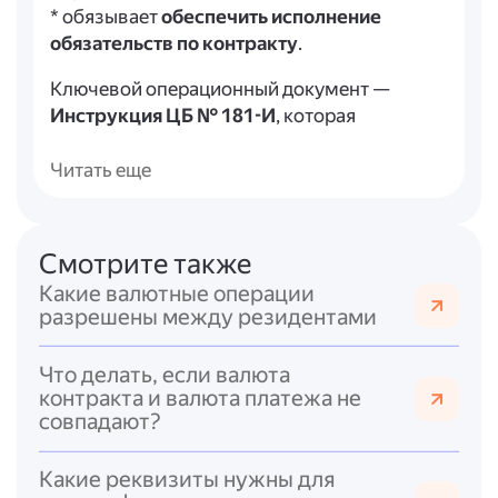
* обязывает
обеспечить исполнение
обязательств по контракту
.
Ключевой операционный документ —
Инструкция ЦБ № 181-И
, которая
формирует систему контроля за
движением денег и товаров.
Читать еще
Дополнительно действуют:
*
Указание ЦБ РФ от 31.03.2026 № 7333-У
— содержит актуальные изменения для
Смотрите также
участников ВЭД, включая экспортёров,
Какие валютные операции
импортёров и компании, работающие с
разрешены между резидентами
займами нерезидентов;
*
Постановление Правительства РФ № 819
Что делать, если валюта
— регламентирует отчётность по
контракта и валюта платежа не
зарубежным счетам.
совпадают?
Особое внимание следует уделить
Какие реквизиты нужны для
соблюдению сроков репатриации
: