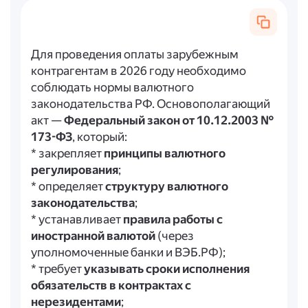
Для проведения оплаты зарубежным
контрагентам в 2026 году необходимо
соблюдать нормы валютного
законодательства РФ. Основополагающий
акт —
Федеральный закон от 10.12.2003 №
173-ФЗ
, который:
* закрепляет
принципы валютного
регулирования
;
* определяет
структуру валютного
законодательства
;
* устанавливает
правила работы с
иностранной валютой
(через
уполномоченные банки и ВЭБ.РФ);
* требует
указывать сроки исполнения
обязательств в контрактах с
нерезидентами
;