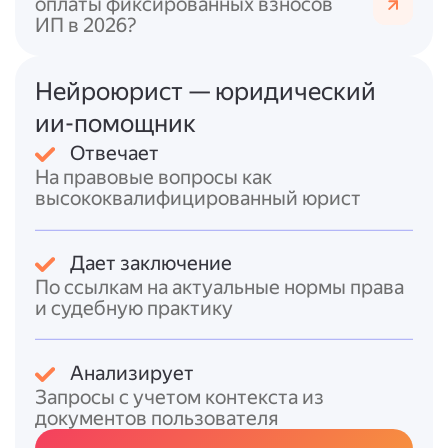
оплаты фиксированных взносов
нарушение влечёт административную
ИП в 2026?
ответственность (ст. 15.25 КоАП РФ), а в
крупном размере — уголовную (ст. 193 УК
РФ, до 5 лет лишения свободы).
Нейроюрист — юридический
ии-помощник
Перспективное направление —
использование
криптовалюты
для
Отвечает
расчётов: проект ФЗ № 1194918-8
На правовые вопросы как
предлагает разрешить такие операции по
высококвалифицированный юрист
внешнеторговым контрактам, но норма
пока не принята.
Дает заключение
Итоговый ответ
По ссылкам на актуальные нормы права
и судебную практику
Чтобы провести оплату зарубежному
контрагенту в 2026 году:
Анализирует
1. Заключите
контракт с указанием сроков
Запросы с учетом контекста из
исполнения обязательств
.
документов пользователя
2. Проводите расчёты
через
уполномоченный банк или ВЭБ.РФ
.