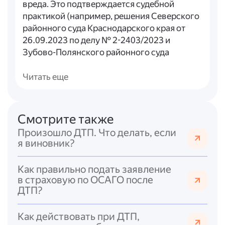
вреда. Это подтверждается судебной
практикой (например, решения Северского
районного суда Краснодарского края от
26.09.2023 по делу № 2-2403/2023 и
Зубово-Полянского районного суда
Республики Мордовия от 08.12.2025 по
делу № 2-784/2025).
Читать еще
Потерпевший вправе требовать:
- возмещения реального ущерба (расходов
Смотрите также
на ремонт или стоимость повреждённого
Произошло ДТП. Что делать, если
имущества);
я виновник?
- компенсации упущенной выгоды (если
применимо);
Как правильно подать заявление
- иных расходов, связанных с
в страховую по ОСАГО после
восстановлением нарушенного права (ст.
ДТП?
15 ГК РФ).
При этом отсутствуют ограничения по
Как действовать при ДТП,