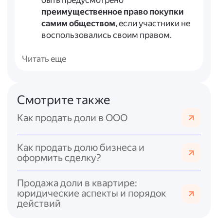
быть предусмотрено
преимущественное право покупки
самим обществом
, если участники не
воспользовались своим правом.
Доля может быть отчуждена только в
оплаченной части.
Читать еще
При продаже доли третьему лицу
участник обязан известить остальных
участников и общество, направив
Смотрите также
нотариально удостоверенную оферту;
участники (и общество, если
Как продать доли в ООО
предусмотрено уставом) вправе
воспользоваться преимущественным
Как продать долю бизнеса и
правом в установленные сроки.
оформить сделку?
Акционерные общества (АО)
(Федеральный закон № 208-ФЗ):
Продажа доли в квартире:
Выкуп акций обществом по
юридические аспекты и порядок
требованию акционеров
(ст. 75–76):
действий
акционеры вправе требовать выкупа