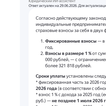
Юридический ИИ-ассистент
Ответ актуален на 29.06.2026. Для актуализа
Согласно действующему законода
индивидуальные предпринимател
страховые взносы за себя в двух 
Фиксированные взносы
— в 
год.
Взносы в размере 1 %
от сум
000 рублей, — с ограничени
более 321 818 рублей.
Сроки уплаты
установлены след
* фиксированная часть за 2026 г
2026 года
(в соответствии с обн
* взнос 1 % с дохода за 2025 год 
руб.) —
не позднее 1 июля 2026 