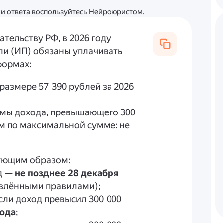
ции ответа воспользуйтесь Нейроюристом.
тельству РФ, в 2026 году
и (ИП) обязаны уплачивать
формах:
размере 57 390 рублей за 2026
мы дохода, превышающего 300
ем по максимальной сумме: не
ующим образом:
од —
не позднее 28 декабря
овлёнными правилами);
(если доход превысил 300 000
года
;