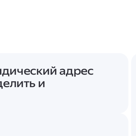
идический адрес
делить и