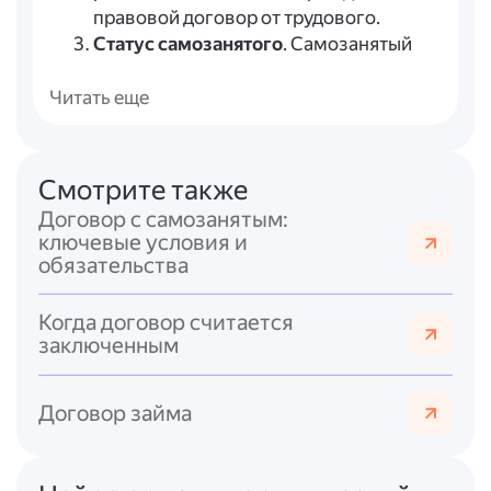
правовой договор от трудового.
Статус самозанятого
. Самозанятый
должен быть зарегистрирован в
качестве плательщика налога на
Читать еще
профессиональный доход (НПД).
Нельзя заключать договор с бывшим
сотрудником, если с момента его
Смотрите также
увольнения прошло менее двух лет.
Договор с самозанятым:
Ограничения по видам деятельности
.
ключевые условия и
Не все виды деятельности подходят
обязательства
под режим НПД (например,
образовательная деятельность) [11].
Когда договор считается
Чек от самозанятого
. По письму
заключенным
Минфина от 03.07.2024 № 03-11-
11/61917, самозанятый обязан выдать
Договор займа
чек при получении оплаты. Без чека
заказчик не сможет учесть расходы
для целей налогообложения.