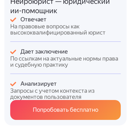
Нейроюрист — юридический
Риски переквалификации
. Суды и
налоговые органы анализируют
ии-помощник
содержание договора и фактические
Отвечает
отношения сторон. Признаки трудовых
На правовые вопросы как
отношений, которые могут привести к
высококвалифицированный юрист
переквалификации:
систематическое выполнение
однотипных работ с регулярной
Дает заключение
оплатой;
По ссылкам на актуальные нормы права
подчинение правилам внутреннего
и судебную практику
трудового распорядка;
обеспечение заказчиком условий
Анализирует
труда (оборудование, материалы);
Запросы с учетом контекста из
график работы, установленный
документов пользователя
заказчиком;
отсутствие предпринимательской
Попробовать бесплатно
самостоятельности у исполнителя.
Новые требования с 2026 года
. С 1
октября 2026 года цифровые