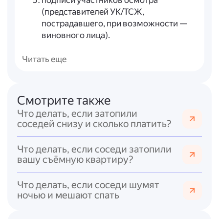
подписи участников осмотра
(представителей УК/ТСЖ,
пострадавшего, при возможности —
виновного лица).
Определение ответственного лица.
Ответственность за причинённый
Читать еще
ущерб несёт собственник квартиры, из
которой произошло затопление, если
затопление случилось из-за
Смотрите также
ненадлежащего содержания
Что делать, если затопили
имущества внутри квартиры
соседей снизу и сколько платить?
(например, неисправная сантехника,
повреждённые трубы
Что делать, если соседи затопили
внутриквартирной разводки). Однако
вашу съёмную квартиру?
если затопление произошло из-за
неисправности общего имущества
Что делать, если соседи шумят
многоквартирного дома (стояки,
ночью и мешают спать
первые отключающие устройства и т.
п.), ответственность несёт